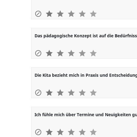
1
2
3
4
5
Das pädagogische Konzept ist auf die Bedürfni
1
2
3
4
5
Die Kita bezieht mich in Praxis und Entscheidun
1
2
3
4
5
Ich fühle mich über Termine und Neuigkeiten gu
1
2
3
4
5