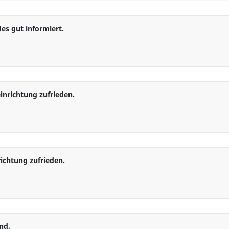
es gut informiert.
Keine Antwort
inrichtung zufrieden.
Keine Antwort
ichtung zufrieden.
Keine Antwort
nd.