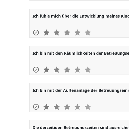
Ich fühle mich über die Entwicklung meines Kind
1
2
3
4
5
Ich bin mit den Räumlichkeiten der Betreuungse
1
2
3
4
5
Ich bin mit der Außenanlage der Betreuungseinr
1
2
3
4
5
Die derzeitigen Betreuungszeiten sind ausreiche