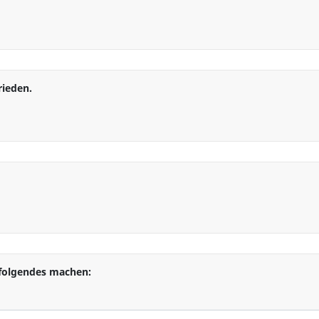
Keine Antwort
rieden.
Keine Antwort
Keine Antwort
 folgendes machen: