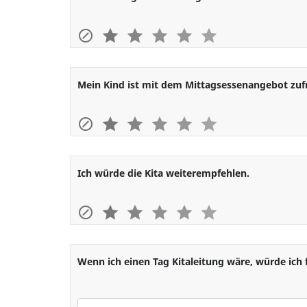
1
2
3
4
5
Mein Kind ist mit dem Mittagsessenangebot zuf
1
2
3
4
5
Ich würde die Kita weiterempfehlen.
1
2
3
4
5
Wenn ich einen Tag Kitaleitung wäre, würde ich