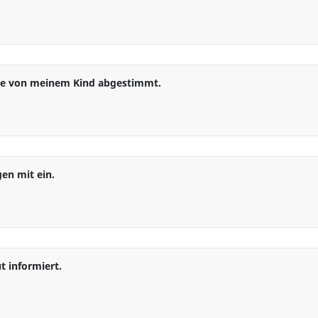
Keine Antwort
sse von meinem Kind abgestimmt.
Keine Antwort
gen mit ein.
Keine Antwort
t informiert.
Keine Antwort